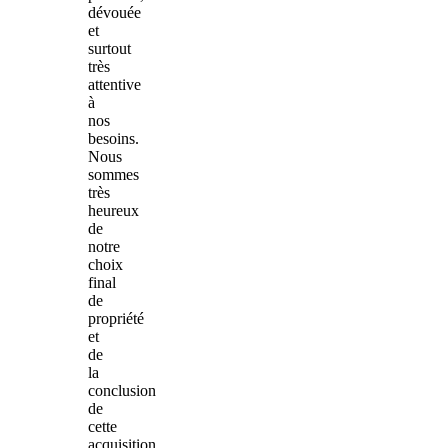
dévouée
et
surtout
très
attentive
à
nos
besoins.
Nous
sommes
très
heureux
de
notre
choix
final
de
propriété
et
de
la
conclusion
de
cette
acquisition.